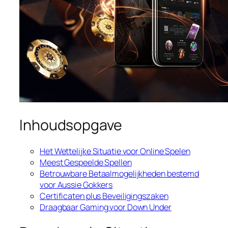
Inhoudsopgave
Het Wettelijke Situatie voor Online Spelen
Meest Gespeelde Spellen
Betrouwbare Betaalmogelijkheden bestemd
voor Aussie Gokkers
Certificaten plus Beveiligingszaken
Draagbaar Gaming voor Down Under