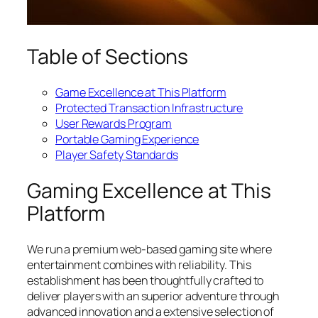
Table of Sections
Game Excellence at This Platform
Protected Transaction Infrastructure
User Rewards Program
Portable Gaming Experience
Player Safety Standards
Gaming Excellence at This
Platform
We run a premium web-based gaming site where
entertainment combines with reliability. This
establishment has been thoughtfully crafted to
deliver players with an superior adventure through
advanced innovation and a extensive selection of