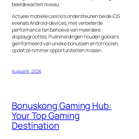
beeldkwaliteit niveau.
Actuele mobiele casino’s ondersteunen beide iOS
evenals Android-devices, met verbeterde
performance ten behoeve van meerdere
displaygroottes. Pushmeldingen houden gokkers
geïnformeerd van unieke bonussen en tornooien,
opdat ze nimmer opportuniteiten missen.
August 6, 2026
Bonuskong Gaming Hub:
Your Top Gaming
Destination