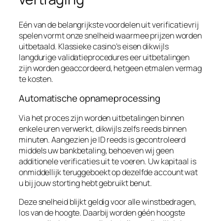
Eén van de belangrijkste voordelen uit verificatievrij
spelen vormt onze snelheid waarmee prijzen worden
uitbetaald. Klassieke casino’s eisen dikwijls
langdurige validatieprocedures eer uitbetalingen
zijn worden geaccordeerd, hetgeen etmalen vermag
te kosten.
Automatische opnameprocessing
Via het proces zijn worden uitbetalingen binnen
enkele uren verwerkt, dikwijls zelfs reeds binnen
minuten. Aangezien je ID reeds is gecontroleerd
middels uw bankbetaling, behoeven wij geen
additionele verificaties uit te voeren. Uw kapitaal is
onmiddellijk teruggeboekt op dezelfde account wat
u bij jouw storting hebt gebruikt benut.
Deze snelheid blijkt geldig voor alle winstbedragen,
los van de hoogte. Daarbij worden géén hoogste