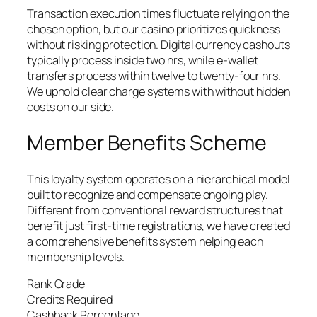
Transaction execution times fluctuate relying on the
chosen option, but our casino prioritizes quickness
without risking protection. Digital currency cashouts
typically process inside two hrs, while e-wallet
transfers process within twelve to twenty-four hrs.
We uphold clear charge systems with without hidden
costs on our side.
Member Benefits Scheme
This loyalty system operates on a hierarchical model
built to recognize and compensate ongoing play.
Different from conventional reward structures that
benefit just first-time registrations, we have created
a comprehensive benefits system helping each
membership levels.
Rank Grade
Credits Required
Cashback Percentage