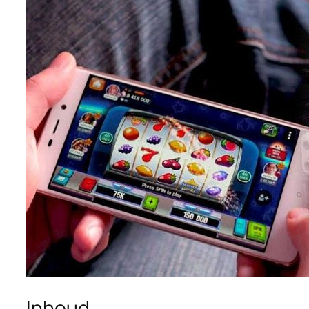
Inhoud