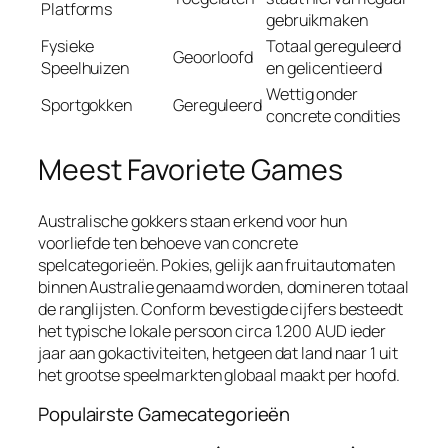
Platforms
gebruikmaken
Fysieke
Totaal gereguleerd
Geoorloofd
Speelhuizen
en gelicentieerd
Wettig onder
Sportgokken
Gereguleerd
concrete condities
Meest Favoriete Games
Australische gokkers staan erkend voor hun
voorliefde ten behoeve van concrete
spelcategorieën. Pokies, gelijk aan fruitautomaten
binnen Australie genaamd worden, domineren totaal
de ranglijsten. Conform bevestigde cijfers besteedt
het typische lokale persoon circa 1.200 AUD ieder
jaar aan gokactiviteiten, hetgeen dat land naar 1 uit
het grootse speelmarkten globaal maakt per hoofd.
Populairste Gamecategorieën