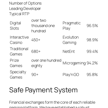
Number of Options
Leading Developer
Typical RTP
over two
Digital
Pragmatic
thousand one
96.5%
Slots
Play
hundred
Interactive
Evolution
450+
98.9%
Casino
Gaming
Traditional
680+
NetEnt
99.4%
Games
Prize
over one hundred
Microgaming
94.2%
Games
eighty
Specialty
90+
Play’n GO
95.8%
Games
Safe Payment System
Financial exchanges form the core of each reliable
gaming platform. We have established a robust