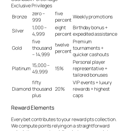
Exclusive Privileges
zero –
five
Bronze
Weekly promotions
999
percent
1,000 –
eight
Birthday bonus +
Silver
4,999
percent
expedited assistance
five
Premium
twelve
Gold
thousand
tournaments +
percent
– 14,999
quicker cashouts
Personal player
15,000 –
Platinum
15%
representative +
49,999
tailored bonuses
fifty
VIP events + luxury
Diamond
thousand
20%
rewards + highest
plus
caps
Reward Elements
Every bet contributes to your reward pts collection.
We compute points relying on a straightforward