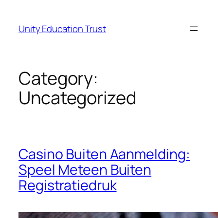
Skip
to
Unity Education Trust
content
Category:
Uncategorized
Casino Buiten Aanmelding:
Speel Meteen Buiten
Registratiedruk