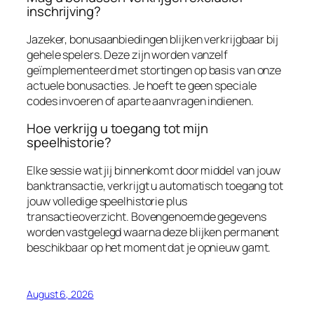
inschrijving?
Jazeker, bonusaanbiedingen blijken verkrijgbaar bij
gehele spelers. Deze zijn worden vanzelf
geïmplementeerd met stortingen op basis van onze
actuele bonusacties. Je hoeft te geen speciale
codes invoeren of aparte aanvragen indienen.
Hoe verkrijg u toegang tot mijn
speelhistorie?
Elke sessie wat jij binnenkomt door middel van jouw
banktransactie, verkrijgt u automatisch toegang tot
jouw volledige speelhistorie plus
transactieoverzicht. Bovengenoemde gegevens
worden vastgelegd waarna deze blijken permanent
beschikbaar op het moment dat je opnieuw gamt.
August 6, 2026