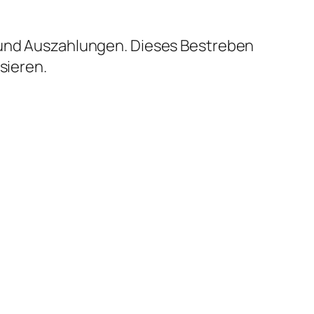
- und Auszahlungen. Dieses Bestreben
sieren.