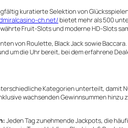
gfältig kuratierte Selektion von Glücksspielen
admiralcasino-ch.net/
bietet mehr als 500 unt
bewährte Fruit-Slots und moderne HD-Slots sa
anten von Roulette, Black Jack sowie Baccara. 
nd um die Uhr bereit, bei dem erfahrene Deal
nterschiedliche Kategorien unterteilt, damit 
 inklusive wachsenden Gewinnsummen hinzu zu 
n:
Jeden Tag zunehmende Jackpots, die häufi