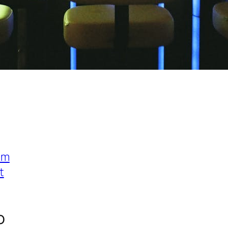
mm
t
o