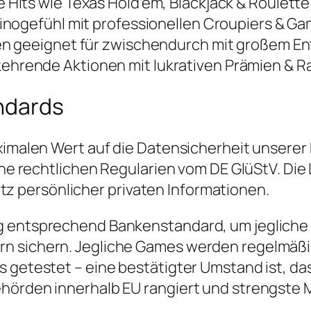
 Hits wie Texas Hold’em, Blackjack & Roulett
inogefühl mit professionellen Croupiers & Ga
en geeignet für zwischendurch mit großem E
hrende Aktionen mit lukrativen Prämien & R
ndards
ximalen Wert auf die Datensicherheit unserer
che rechtlichen Regularien vom DE GlüStV. Die 
 persönlicher privaten Informationen.
ng entsprechend Bankenstandard, um jeglich
n sichern. Jegliche Games werden regelmäßi
s getestet – eine bestätigter Umstand ist, d
hörden innerhalb EU rangiert und strengste 