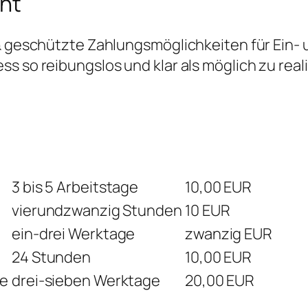
cht
 & geschützte Zahlungsmöglichkeiten für Ein
s so reibungslos und klar als möglich zu reali
3 bis 5 Arbeitstage
10,00 EUR
vierundzwanzig Stunden
10 EUR
ein-drei Werktage
zwanzig EUR
24 Stunden
10,00 EUR
ge
drei-sieben Werktage
20,00 EUR