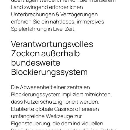
Land zwingend erforderlichen
Unterbrechungen & Verzögerungen
erfahren Sie ein nahtloses, immersives
Spielerfahrung in Live-Zeit.
Verantwortungsvolles
Zocken außerhalb
bundesweite
Blockierungssystem
Die Abwesenheit einer zentralen
Blockierungssystem impliziert mitnichten,
dass Nutzerschutz ignoriert werden.
Etablierte globale Casinos offerieren
umfangreiche Werkzeuge zur
Eigensteuerung, die dem individuellen