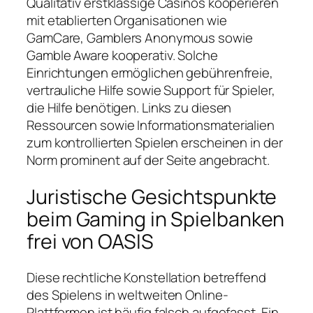
Qualitativ erstklassige Casinos kooperieren
mit etablierten Organisationen wie
GamCare, Gamblers Anonymous sowie
Gamble Aware kooperativ. Solche
Einrichtungen ermöglichen gebührenfreie,
vertrauliche Hilfe sowie Support für Spieler,
die Hilfe benötigen. Links zu diesen
Ressourcen sowie Informationsmaterialien
zum kontrollierten Spielen erscheinen in der
Norm prominent auf der Seite angebracht.
Juristische Gesichtspunkte
beim Gaming in Spielbanken
frei von OASIS
Diese rechtliche Konstellation betreffend
des Spielens in weltweiten Online-
Plattformen ist häufig falsch aufgefasst. Ein