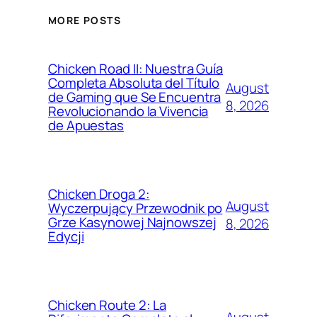
MORE POSTS
Chicken Road II: Nuestra Guía
Completa Absoluta del Título
August
de Gaming que Se Encuentra
8, 2026
Revolucionando la Vivencia
de Apuestas
Chicken Droga 2:
August
Wyczerpujący Przewodnik po
Grze Kasynowej Najnowszej
8, 2026
Edycji
Chicken Route 2: La
August