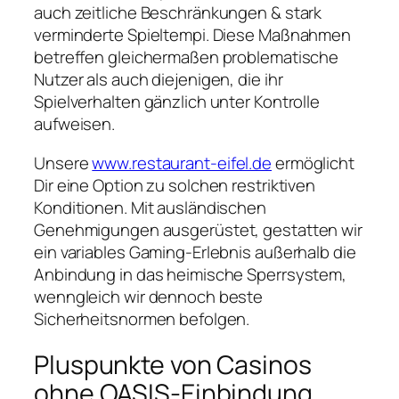
auch zeitliche Beschränkungen & stark
verminderte Spieltempi. Diese Maßnahmen
betreffen gleichermaßen problematische
Nutzer als auch diejenigen, die ihr
Spielverhalten gänzlich unter Kontrolle
aufweisen.
Unsere
www.restaurant-eifel.de
ermöglicht
Dir eine Option zu solchen restriktiven
Konditionen. Mit ausländischen
Genehmigungen ausgerüstet, gestatten wir
ein variables Gaming-Erlebnis außerhalb die
Anbindung in das heimische Sperrsystem,
wenngleich wir dennoch beste
Sicherheitsnormen befolgen.
Pluspunkte von Casinos
ohne OASIS-Einbindung