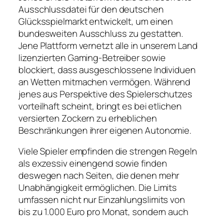
Ausschlussdatei für den deutschen
Glücksspielmarkt entwickelt, um einen
bundesweiten Ausschluss zu gestatten.
Jene Plattform vernetzt alle in unserem Land
lizenzierten Gaming-Betreiber sowie
blockiert, dass ausgeschlossene Individuen
an Wetten mitmachen vermögen. Während
jenes aus Perspektive des Spielerschutzes
vorteilhaft scheint, bringt es bei etlichen
versierten Zockern zu erheblichen
Beschränkungen ihrer eigenen Autonomie.
Viele Spieler empfinden die strengen Regeln
als exzessiv einengend sowie finden
deswegen nach Seiten, die denen mehr
Unabhängigkeit ermöglichen. Die Limits
umfassen nicht nur Einzahlungslimits von
bis zu 1.000 Euro pro Monat, sondern auch