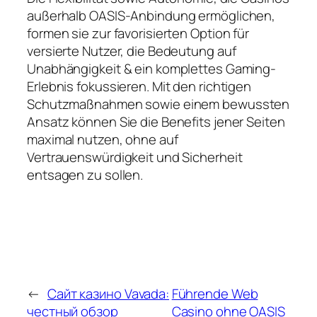
außerhalb OASIS-Anbindung ermöglichen,
formen sie zur favorisierten Option für
versierte Nutzer, die Bedeutung auf
Unabhängigkeit & ein komplettes Gaming-
Erlebnis fokussieren. Mit den richtigen
Schutzmaßnahmen sowie einem bewussten
Ansatz können Sie die Benefits jener Seiten
maximal nutzen, ohne auf
Vertrauenswürdigkeit und Sicherheit
entsagen zu sollen.
←
Сайт казино Vavada:
Führende Web
честный обзор
Casino ohne OASIS