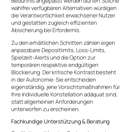
Bedürfnis angepasst werden dürfen. Solche
wahlfrei verfügbaren Alternativen würdigen
die Verantwortlichkeit erwachsener Nutzer
und gestatten zugleich effizienten
Absicherung bei Erfordernis.
Zu den erhältlichen Schritten zählen eigen
anpassbare Depositlimits, Loss-Limits,
Spielzeit-Alerts und die Option zur
temporären respektive endgültigen
Blockierung. Der kritische Kontrast besteht
in der Autonomie: Sie entscheiden
eigenständig, jene Vorsichtsmaßnahmen für
Ihre individuelle Konstellation adäquat sind,
statt allgemeinen Anforderungen
unterworfen zu erscheinen.
Fachkundige Unterstützung & Beratung