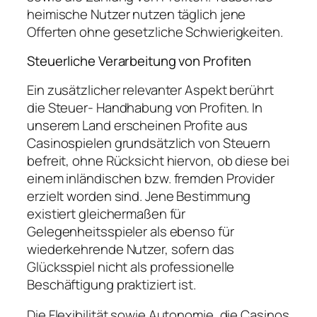
heimische Nutzer nutzen täglich jene
Offerten ohne gesetzliche Schwierigkeiten.
Steuerliche Verarbeitung von Profiten
Ein zusätzlicher relevanter Aspekt berührt
die Steuer- Handhabung von Profiten. In
unserem Land erscheinen Profite aus
Casinospielen grundsätzlich von Steuern
befreit, ohne Rücksicht hiervon, ob diese bei
einem inländischen bzw. fremden Provider
erzielt worden sind. Jene Bestimmung
existiert gleichermaßen für
Gelegenheitsspieler als ebenso für
wiederkehrende Nutzer, sofern das
Glücksspiel nicht als professionelle
Beschäftigung praktiziert ist.
Die Flexibilität sowie Autonomie, die Casinos