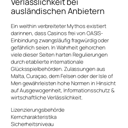
Verlässlichkeit bei
ausländischen Anbietern
Ein weithin verbreiteter Mythos existiert
darinnen, dass Casinos frei von OASIS-
Einbindung zwangsläufig fragwürdig oder
gefährlich seien. In Wahrheit gehorchen
viele dieser Seiten harten Regulierungen
durch etablierte internationale
Glücksspielbehörden. Zulassungen aus
Malta, Curaçao, dem Felsen oder der Isle of
Men gewährleisten hohe Normen in Hinsicht
auf Ausgewogenheit, Informationsschutz &
wirtschaftliche Verlässlichkeit.
Lizenzierungsbehörde
Kerncharakteristika
Sicherheitsniveau