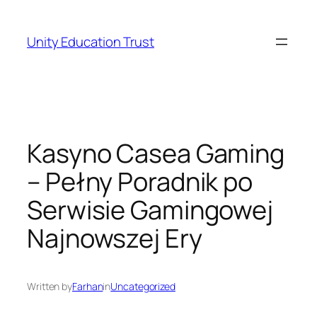
Skip
to
Unity Education Trust
content
Kasyno Casea Gaming
– Pełny Poradnik po
Serwisie Gamingowej
Najnowszej Ery
Written by
Farhan
in
Uncategorized