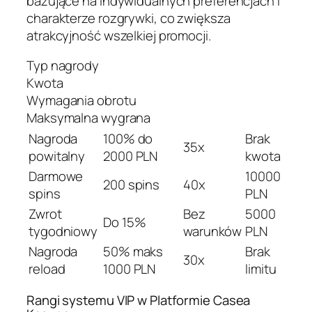
bazujące na indywidualnych preferencjach i
charakterze rozgrywki, co zwiększa
atrakcyjność wszelkiej promocji.
Typ nagrody
Kwota
Wymagania obrotu
Maksymalna wygrana
Nagroda
100% do
Brak
35x
powitalny
2000 PLN
kwota
Darmowe
10000
200 spins
40x
spins
PLN
Zwrot
Bez
5000
Do 15%
tygodniowy
warunków
PLN
Nagroda
50% maks
Brak
30x
reload
1000 PLN
limitu
Rangi systemu VIP w Platformie Casea