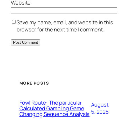
Website
Save my name, email, and website in this
browser for the next time I comment.
MORE POSTS
Fowl Route: The particular
August
Calculated Gambling Game
5, 2026
Changing Sequence Analysis