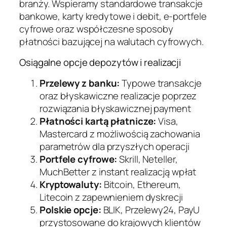
branży. Wspieramy standardowe transakcje
bankowe, karty kredytowe i debit, e-portfele
cyfrowe oraz współczesne sposoby
płatności bazującej na walutach cyfrowych.
Osiągalne opcje depozytów i realizacji
Przelewy z banku:
Typowe transakcje
oraz błyskawiczne realizacje poprzez
rozwiązania błyskawicznej payment
Płatności kartą płatnicze:
Visa,
Mastercard z możliwością zachowania
parametrów dla przyszłych operacji
Portfele cyfrowe:
Skrill, Neteller,
MuchBetter z instant realizacją wpłat
Kryptowaluty:
Bitcoin, Ethereum,
Litecoin z zapewnieniem dyskrecji
Polskie opcje:
BLIK, Przelewy24, PayU
przystosowane do krajowych klientów